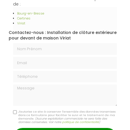
de :
Bourg-en-Bresse
Certines
Viriat
Contactez-nous : Installation de clôture extérieure
pour devant de maison Viriat
Nom Prénom
Email
Téléphone
Message
J'autorise ce site à conserver l'ensemble des données transmises
dans ce formulaire pour faciliter le suivi et le traitement de ma
demande.
(Aucune exploitation commerciale ne sera faite des
données conservées. Voir notre
politique de confidentialité
)