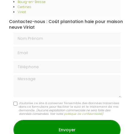
Bourg-en-Bresse
Certines
Viriat
Contactez-nous : Coût plantation haie pour maison
neuve Viriat
Nom Prénom
Email
Téléphone
Message
J'autorise ce site à conserver l'ensemble des données transmises
dans ce formulaire pour faciliter le suivi et le traitement de ma
demande.
(Aucune exploitation commerciale ne sera faite des
données conservées. Voir notre
politique de confidentialité
)