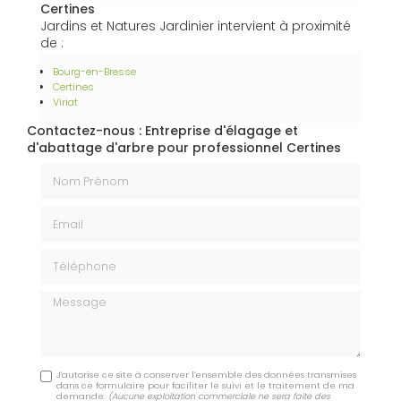
Certines
Jardins et Natures Jardinier intervient à proximité
de :
Bourg-en-Bresse
Certines
Viriat
Contactez-nous : Entreprise d'élagage et
d'abattage d'arbre pour professionnel Certines
Nom Prénom
Email
Téléphone
Message
J'autorise ce site à conserver l'ensemble des données transmises
dans ce formulaire pour faciliter le suivi et le traitement de ma
demande.
(Aucune exploitation commerciale ne sera faite des