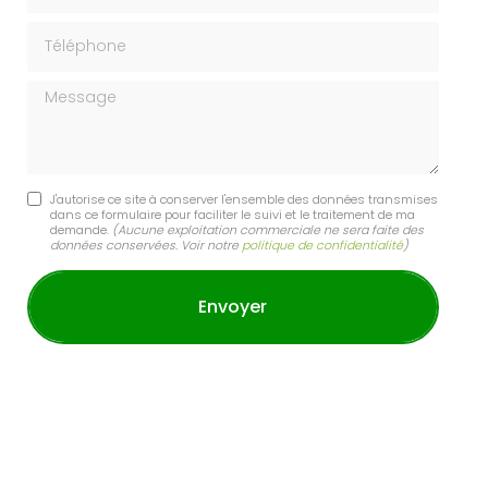
Téléphone
Message
J'autorise ce site à conserver l'ensemble des données transmises
dans ce formulaire pour faciliter le suivi et le traitement de ma
demande.
(Aucune exploitation commerciale ne sera faite des
données conservées. Voir notre
politique de confidentialité
)