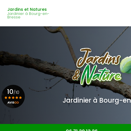
Navigation principale
Aller
au
Jardins et Natures
Jardinier à Bourg-en-
contenu
Bresse
principal
10
/10
Jardinier à Bourg-e
Voir le certificat