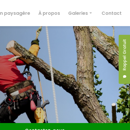
on paysagère
À propos
Galeries
Contact
Taille et abattage
Entretien
Rappel Gratuit
Création paysagère