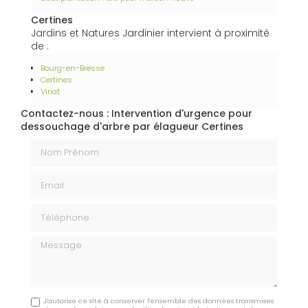
Certines
Jardins et Natures Jardinier intervient à proximité
de :
Bourg-en-Bresse
Certines
Viriat
Contactez-nous : Intervention d'urgence pour
dessouchage d'arbre par élagueur Certines
Nom Prénom
Email
Téléphone
Message
J'autorise ce site à conserver l'ensemble des données transmises