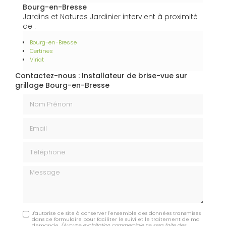
Bourg-en-Bresse
Jardins et Natures Jardinier intervient à proximité
de :
Bourg-en-Bresse
Certines
Viriat
Contactez-nous : Installateur de brise-vue sur
grillage Bourg-en-Bresse
Nom Prénom
Email
Téléphone
Message
J'autorise ce site à conserver l'ensemble des données transmises
dans ce formulaire pour faciliter le suivi et le traitement de ma
demande.
(Aucune exploitation commerciale ne sera faite des