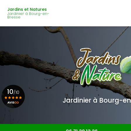
Navigation principale
Aller
au
Jardins et Natures
Jardinier à Bourg-en-
contenu
Bresse
principal
10
/10
Jardinier à Bourg-e
Voir le certificat