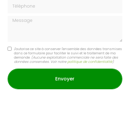
Téléphone
Message
J'autorise ce site à conserver l'ensemble des données transmises
dans ce formulaire pour faciliter le suivi et le traitement de ma
demande.
(Aucune exploitation commerciale ne sera faite des
données conservées. Voir notre
politique de confidentialité
)