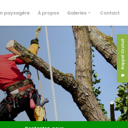
on paysagère
À propos
Galeries
Contact
Taille et abattage
Entretien
Rappel Gratuit
Création paysagère