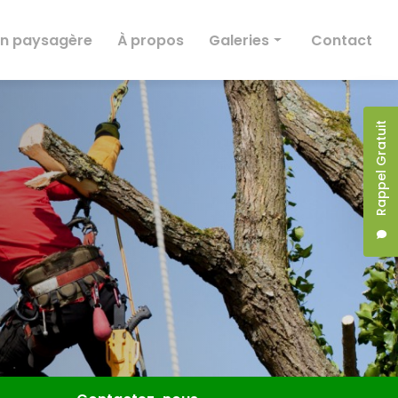
on paysagère
À propos
Galeries
Contact
Taille et abattage
Entretien
Rappel Gratuit
Création paysagère