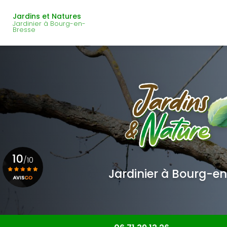
Navigation principale
Aller
au
Jardins et Natures
Jardinier à Bourg-en-
contenu
Bresse
principal
10
/10
Jardinier à Bourg-e
Voir le certificat