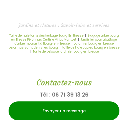
Jardins et Natures : Savoir-faire et services
Taille de haie tonte désherbage Bourg En Bresse
|
élagage arbre bourg
en Bresse Péronnas Certine Viriat Montcet
|
Jardinier pour abattage
d'arbre mourant à Bourg-en-Bresse
|
Jardinier bourg en bresse
peronnas saint denis les bourg
|
taille de haie cypres bourg en bresse
|
Tonte de pelouse jardinier bourg en bresse
Contactez-nous
Tél :
06 71 39 13 26
Envoyer un message